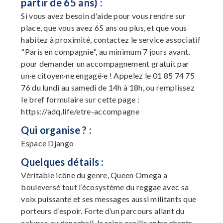
partir de 65 ans) :
Si vous avez besoin d'aide pour vous rendre sur
place, que vous avez 65 ans ou plus, et que vous
habitez à proximité, contactez le service associatif
"Paris en compagnie", au minimum 7 jours avant,
pour demander un accompagnement gratuit par
un·e citoyen·ne engagé·e ! Appelez le 01 85 74 75
76 du lundi au samedi de 14h à 18h, ou remplissez
le bref formulaire sur cette page :
https://adq.life/etre-accompagne
Qui organise ? :
Espace Django
Quelques détails :
Véritable icône du genre, Queen Omega a
bouleversé tout l’écosystème du reggae avec sa
voix puissante et ses messages aussi militants que
porteurs d’espoir. Forte d’un parcours allant du
calypso au dancehall, la reine oscille entre chants