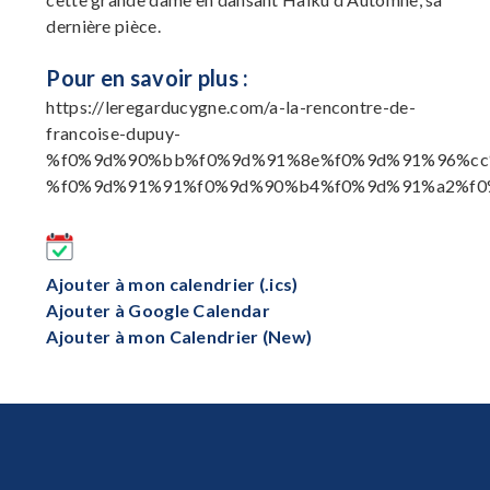
dernière pièce.
Pour en savoir plus :
https://leregarducygne.com/a-la-rencontre-de-
francoise-dupuy-
%f0%9d%90%bb%f0%9d%91%8e%f0%9d%91%96%cc
%f0%9d%91%91%f0%9d%90%b4%f0%9d%91%a2%f0
Ajouter à mon calendrier (.ics)
Ajouter à Google Calendar
Ajouter à mon Calendrier (New)