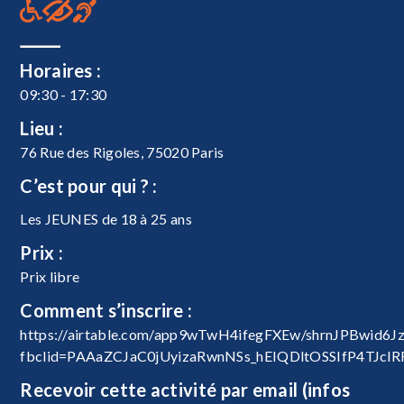
Horaires :
09:30 - 17:30
Lieu :
76 Rue des Rigoles, 75020 Paris
C’est pour qui ? :
Les JEUNES de 18 à 25 ans
Prix :
Prix libre
Comment s’inscrire :
https://airtable.com/app9wTwH4ifegFXEw/shrnJPBwid6J
fbclid=PAAaZCJaC0jUyizaRwnNSs_hEIQDltOSSIfP4TJcl
Recevoir cette activité par email (infos