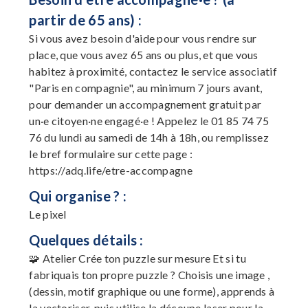
partir de 65 ans) :
Si vous avez besoin d'aide pour vous rendre sur
place, que vous avez 65 ans ou plus, et que vous
habitez à proximité, contactez le service associatif
"Paris en compagnie", au minimum 7 jours avant,
pour demander un accompagnement gratuit par
un·e citoyen·ne engagé·e ! Appelez le 01 85 74 75
76 du lundi au samedi de 14h à 18h, ou remplissez
le bref formulaire sur cette page :
https://adq.life/etre-accompagne
Qui organise ? :
Le pixel
Quelques détails :
🧩 Atelier Crée ton puzzle sur mesure Et si tu
fabriquais ton propre puzzle ? Choisis une image ,
(dessin, motif graphique ou une forme), apprends à
la vectoriser, puis utilise la découpe laser pour la