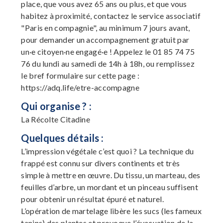
place, que vous avez 65 ans ou plus, et que vous
habitez à proximité, contactez le service associatif
"Paris en compagnie", au minimum 7 jours avant,
pour demander un accompagnement gratuit par
un·e citoyen·ne engagé·e ! Appelez le 01 85 74 75
76 du lundi au samedi de 14h à 18h, ou remplissez
le bref formulaire sur cette page :
https://adq.life/etre-accompagne
Qui organise ? :
La Récolte Citadine
Quelques détails :
L’impression végétale c’est quoi ? La technique du
frappé est connu sur divers continents et très
simple à mettre en œuvre. Du tissu, un marteau, des
feuilles d’arbre, un mordant et un pinceau suffisent
pour obtenir un résultat épuré et naturel.
L’opération de martelage libère les sucs (les fameux
tanins) des plantes et provoque l’évacuation de la